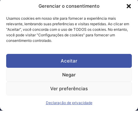
Gerenciar o consentimento
Rua Dr. César, 530, Cj. 407,
Santana, São Paulo/SP
Usamos cookies em nosso site para fornecer a experiência mais
relevante, lembrando suas preferências e visitas repetidas. Ao clicar em
“Aceitar”, você concorda com o uso de TODOS os cookies. No entanto,
você pode visitar "Configurações de cookies" para fornecer um
Links Úteis
consentimento controlado.
A Clínica
Política de Privacidade
Aceitar
Pergunte ao Dr.
Termos de Uso
Agendamento
Mitos e Verdades
Negar
Artigos
Galeria de Fotos
Ver preferências
Fale Conosco
Vídeos
Declaração de privacidade
Horário de Atendimento
De segunda à sexta, das 8h às 18h30