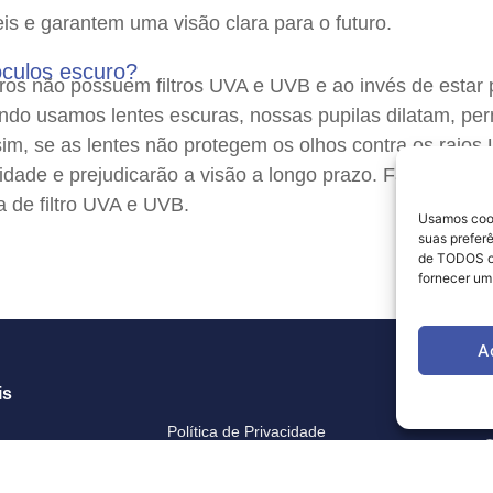
eis e garantem uma visão clara para o futuro.
óculos escuro?
ros não possuem filtros UVA e UVB e ao invés de estar 
ndo usamos lentes escuras, nossas pupilas dilatam, per
sim, se as lentes não protegem os olhos contra os raios
idade e prejudicarão a visão a longo prazo. Façam seus
a de filtro UVA e UVB.
Usamos cook
suas preferê
de TODOS os
fornecer um
A
is
H
Política de Privacidade
Termos de Uso
 Dr.