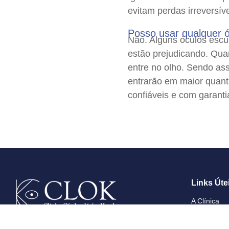
evitam perdas irreversív
Posso usar qualquer 
Não. Alguns óculos escu
estão prejudicando. Qua
entre no olho. Sendo as
entrarão em maior quant
confiáveis e com garanti
Links Úte
A Clínica
Pergunte ao
(11) 2977-3624 / (11) 2769-1018