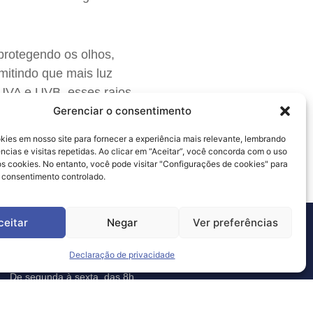
protegendo os olhos,
mitindo que mais luz
 UVA e UVB, esses raios
Gerenciar o consentimento
 óculos em locais
ies em nosso site para fornecer a experiência mais relevante, lembrando
ncias e visitas repetidas. Ao clicar em “Aceitar”, você concorda com o uso
 cookies. No entanto, você pode visitar "Configurações de cookies" para
 consentimento controlado.
ceitar
Negar
Ver preferências
orário de Atendimento
Declaração de privacidade
De segunda à sexta, das 8h
às 18h30