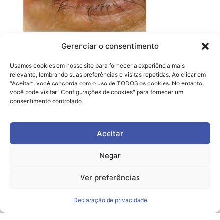
Gerenciar o consentimento
Dr. Daniel Kamlot (CRM: 137622-SP, RQE:
37044)
Usamos cookies em nosso site para fornecer a experiência mais
relevante, lembrando suas preferências e visitas repetidas. Ao clicar em
“Aceitar”, você concorda com o uso de TODOS os cookies. No entanto,
você pode visitar "Configurações de cookies" para fornecer um
Artigos Clok
consentimento controlado.
Aceitar
Negar
Ver preferências
Deixe um comentário
Declaração de privacidade
Você precisa fazer o
login
para publicar um