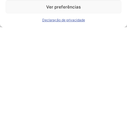
Ver preferências
Declaração de privacidade
Deixe um comentário
Você precisa fazer o
login
para publicar um
comentário.