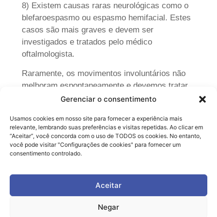
8) Existem causas raras neurológicas como o
blefaroespasmo ou espasmo hemifacial. Estes
casos são mais graves e devem ser
investigados e tratados pelo médico
oftalmologista.
Raramente, os movimentos involuntários não
melhoram espontaneamente e devemos tratar
com Botox.
Gerenciar o consentimento
Dr. Daniel Kamlot (CRM: 137622-SP, RQE:
Usamos cookies em nosso site para fornecer a experiência mais
relevante, lembrando suas preferências e visitas repetidas. Ao clicar em
37044)
“Aceitar”, você concorda com o uso de TODOS os cookies. No entanto,
você pode visitar "Configurações de cookies" para fornecer um
consentimento controlado.
Artigos Clok
Aceitar
Negar